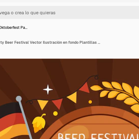
ktoberfest Pa…
Happy Oktoberfest Party Beer Festival Vector Ilustración en fondo Plantillas dibujadas a mano de dibujos animados