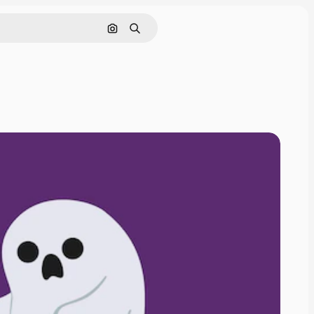
Buscar por imagen
Buscar