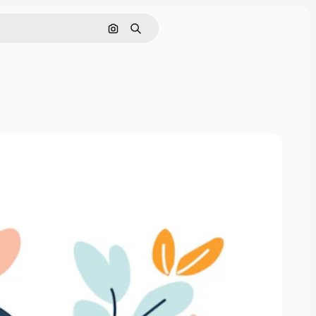
Buscar por imagen
Buscar