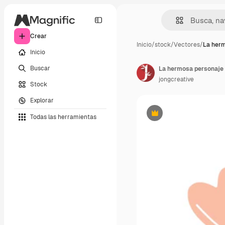
Crear
Inicio
/
stock
/
Vectores
/
La her
Inicio
Buscar
jongcreative
Stock
Explorar
Todas las herramientas
Premium