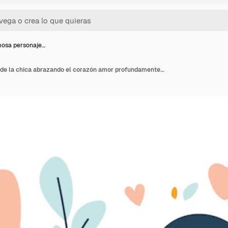
mosa personaje…
La hermosa personaje de la chica abrazando el corazón amor profundamente en la decoración floral romántica de flores