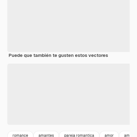
Puede que también te gusten estos vectores
romance
amantes
pareja romantica
amor
amor p