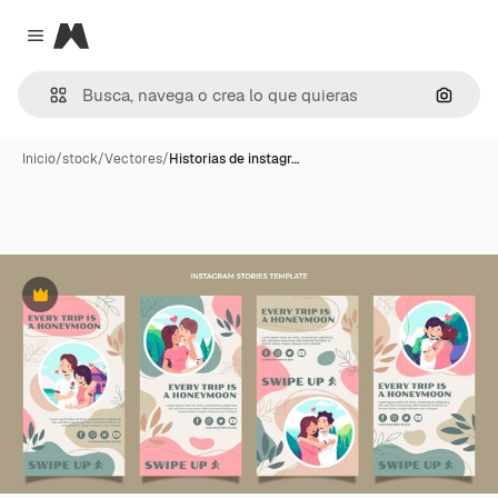
Magnific
Close menu
Buscar
Inicio
/
stock
/
Vectores
/
Historias de instagr…
Premium