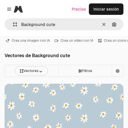
Magnific
Precios
Iniciar sesión
Close menu
Borrar
Buscar
Crea una imagen con IA
Crea un vídeo con IA
Crea un icono 
Vectores de Background cute
Vectores
Filtros