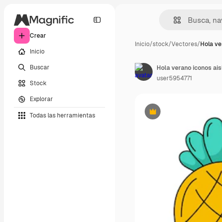
Crear
Inicio
/
stock
/
Vectores
/
Hola ve
Inicio
Buscar
Hola verano iconos ais
user5954771
Stock
Explorar
Todas las herramientas
Premium