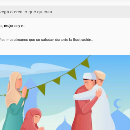
, mujeres y n…
Hombres, mujeres y niños musulmanes que se saludan durante la ilustración plana de Ramadán