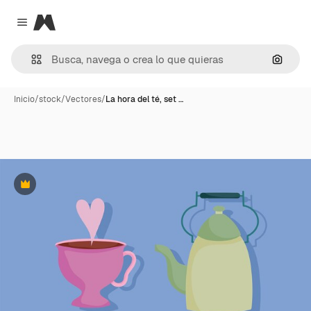
Magnific
Close menu
Buscar
Inicio
/
stock
/
Vectores
/
La hora del té, set …
Premium