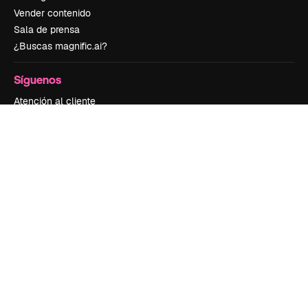
Vender contenido
Sala de prensa
¿Buscas magnific.ai?
Síguenos
Atención al cliente
Instagram
YouTube
LinkedIn
TikTok
Discord
X
Reddit
Copyright © 2010-
2026
Freepik Company S.L.U.
Todos los derechos
reservados
.