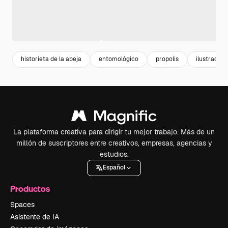
historieta de la abeja
entomológico
propolis
ilustración
La plataforma creativa para dirigir tu mejor trabajo. Más de un
millón de suscriptores entre creativos, empresas, agencias y
estudios.
Español
Productos
Spaces
Asistente de IA