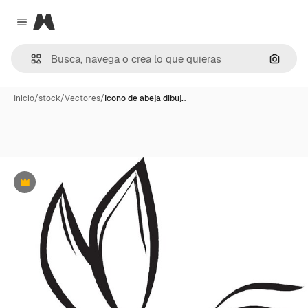
Magnific
Close menu
Buscar
Inicio
/
stock
/
Vectores
/
Icono de abeja dibuj…
Premium