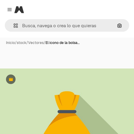
Magnific
Close menu
Buscar
Inicio
/
stock
/
Vectores
/
El icono de la bolsa…
Premium