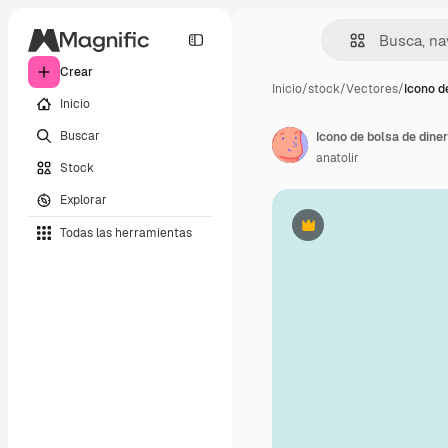
Crear
Inicio
/
stock
/
Vectores
/
Icono d
Inicio
Buscar
anatolir
Stock
Explorar
Todas las herramientas
Premium