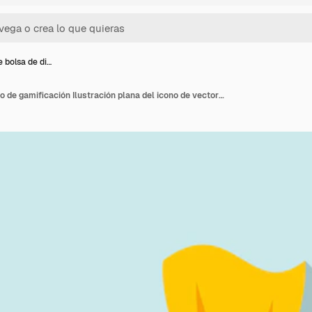
e bolsa de di…
Icono de bolsa de dinero de gamificación Ilustración plana del icono de vector de bolsa de dinero de gamificación para diseño web