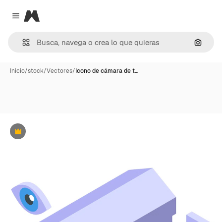
Magnific
Close menu
Buscar
Inicio
/
stock
/
Vectores
/
Icono de cámara de t…
Premium