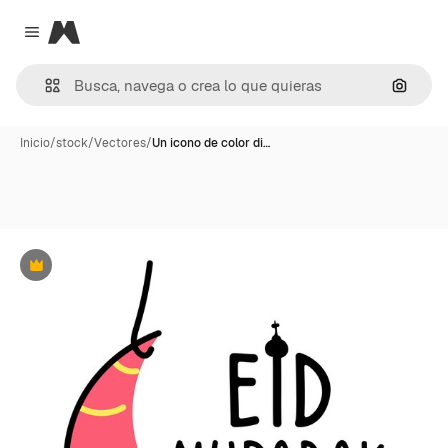
Magnific
Close menu
Buscar
Inicio
/
stock
/
Vectores
/
Un icono de color di…
Premium