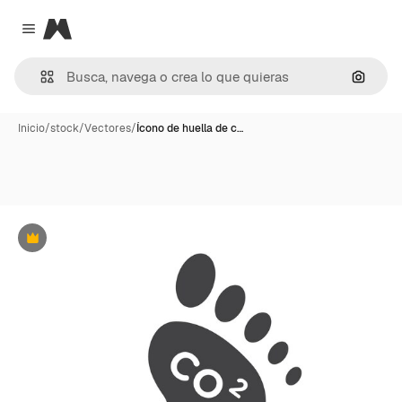
Magnific
Close menu
Buscar
Inicio
/
stock
/
Vectores
/
Ícono de huella de c…
Premium