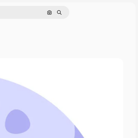
Buscar por imagen
Buscar