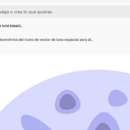
e luna espaci…
Icono de luna espacial Isométrico del icono de vector de luna espacial para diseño web aislado sobre fondo blanco