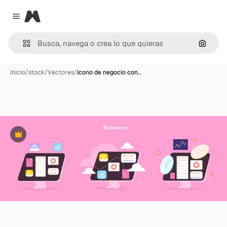
Magnific
Close menu
Buscar
Inicio
/
stock
/
Vectores
/
Icono de negocio con…
Premium