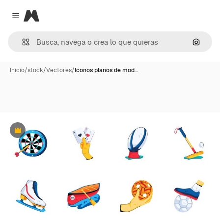
Magnific
Close menu
Buscar
Inicio
/
stock
/
Vectores
/
Iconos planos de mod…
Premium