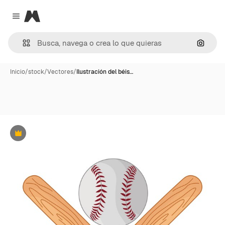
Magnific
Close menu
Buscar
Inicio
/
stock
/
Vectores
/
Ilustración del béis…
Premium