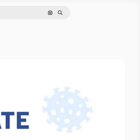
Buscar por imagen
Buscar