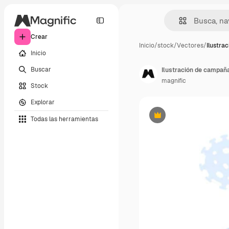
Crear
Inicio
/
stock
/
Vectores
/
Ilustra
Inicio
Buscar
Ilustración de campañ
magnific
Stock
Explorar
Todas las herramientas
Premium