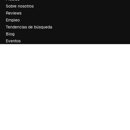
Sobre nosotros
Reviews
Empleo
Tendencias de búsqueda
Blog
Eventos
Slidesgo
Vender contenido
Sala de prensa
¿Buscas magnific.ai?
Síguenos
Atención al cliente
Instagram
YouTube
LinkedIn
TikTok
Discord