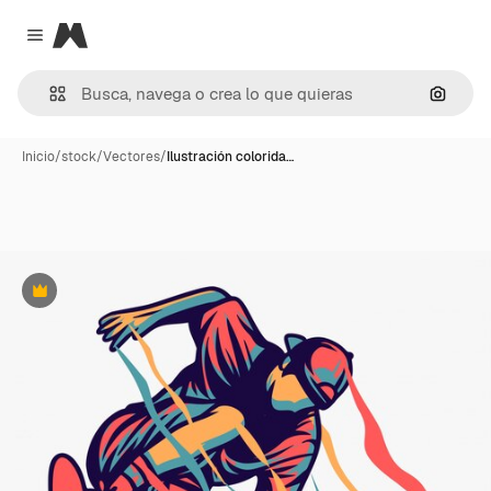
Magnific
Close menu
Buscar
Inicio
/
stock
/
Vectores
/
Ilustración colorida…
Premium