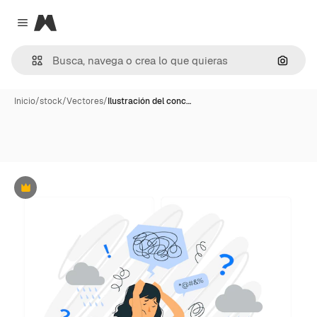
Magnific
Close menu
Buscar
Inicio
/
stock
/
Vectores
/
Ilustración del conc…
Premium