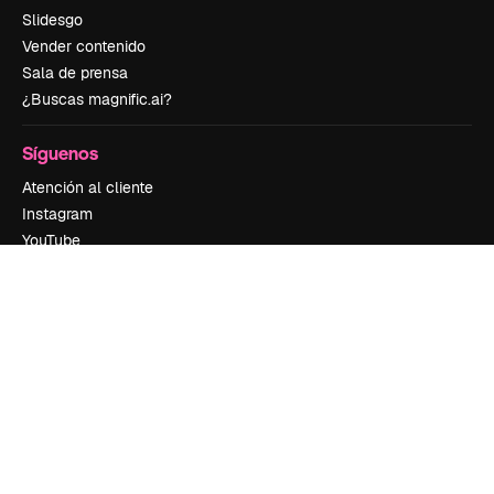
Slidesgo
Vender contenido
Sala de prensa
¿Buscas magnific.ai?
Síguenos
Atención al cliente
Instagram
YouTube
LinkedIn
TikTok
Discord
X
Reddit
Copyright © 2010-
2026
Freepik Company S.L.U.
Todos los derechos
reservados
.