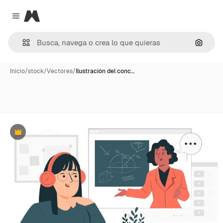
Magnific
Close menu
Buscar
Inicio
/
stock
/
Vectores
/
Ilustración del conc…
Premium