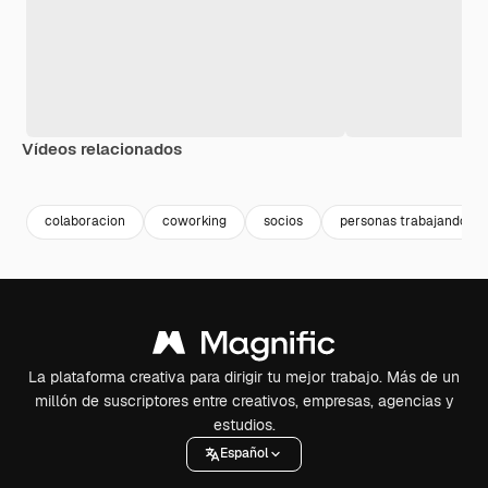
Vídeos relacionados
Premium
Premium
Premium
Premium
Generado p
colaboracion
coworking
socios
personas trabajando
La plataforma creativa para dirigir tu mejor trabajo. Más de un
millón de suscriptores entre creativos, empresas, agencias y
estudios.
Español