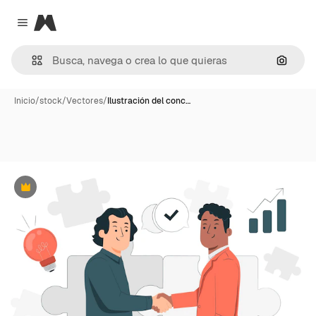
Magnific
Close menu
Buscar
Inicio
/
stock
/
Vectores
/
Ilustración del conc…
Premium