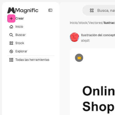
Crear
Inicio
/
stock
/
Vectores
/
Ilustra
Inicio
Buscar
Ilustración del concep
alxyzt
Stock
Explorar
Todas las herramientas
Premium