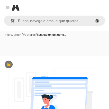
Magnific
Close menu
Buscar
Inicio
/
stock
/
Vectores
/
Ilustración del conc…
Premium