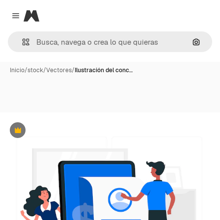
Magnific
Close menu
Buscar
Inicio
/
stock
/
Vectores
/
Ilustración del conc…
Premium