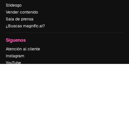
Slidesgo
Vender contenido
Sala de prensa
¿Buscas magnific.ai?
Síguenos
Atención al cliente
Instagram
YouTube
LinkedIn
TikTok
Discord
X
Reddit
Copyright © 2010-
2026
Freepik Company S.L.U.
Todos los derechos
reservados
.