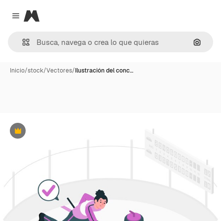
Magnific
Close menu
Buscar
Inicio
/
stock
/
Vectores
/
Ilustración del conc…
Premium