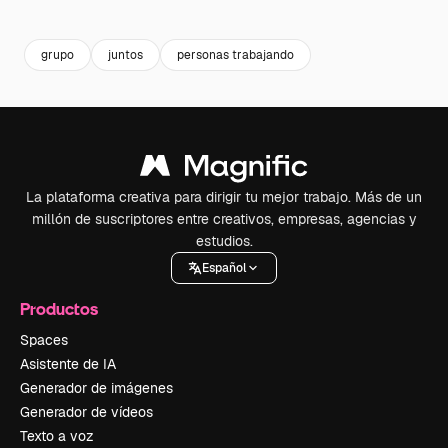
Premium
Premium
Premium
Premium
grupo
juntos
personas trabajando
La plataforma creativa para dirigir tu mejor trabajo. Más de un
millón de suscriptores entre creativos, empresas, agencias y
estudios.
Español
Productos
Spaces
Asistente de IA
Generador de imágenes
Generador de vídeos
Texto a voz