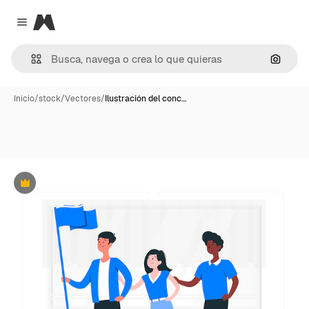
Magnific
Close menu
Buscar
Inicio
/
stock
/
Vectores
/
Ilustración del conc…
Premium