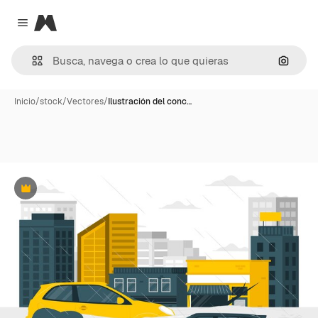
Magnific
Close menu
Buscar
Inicio
/
stock
/
Vectores
/
Ilustración del conc…
Premium