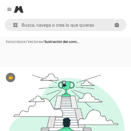
Magnific
Close menu
Buscar
Inicio
/
stock
/
Vectores
/
Ilustración del conc…
Premium