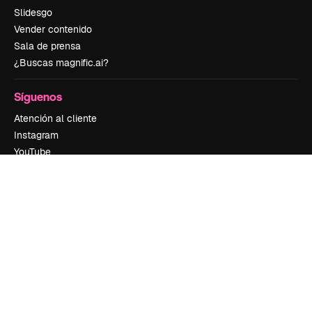
Slidesgo
Vender contenido
Sala de prensa
¿Buscas magnific.ai?
Síguenos
Atención al cliente
Instagram
YouTube
LinkedIn
TikTok
Discord
X
Reddit
Copyright © 2010-
2026
Freepik Company S.L.U.
Todos los derechos
reservados
.