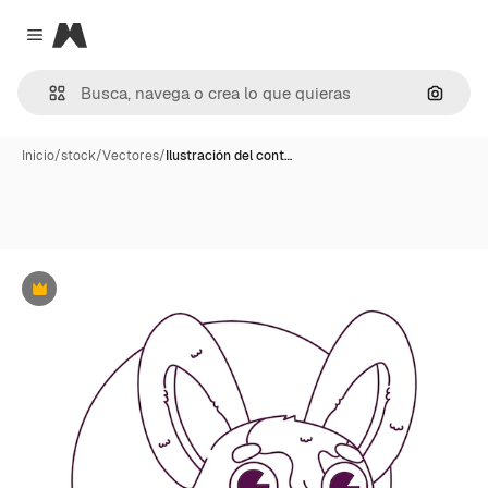
Magnific
Close menu
Buscar
Inicio
/
stock
/
Vectores
/
Ilustración del cont…
Premium