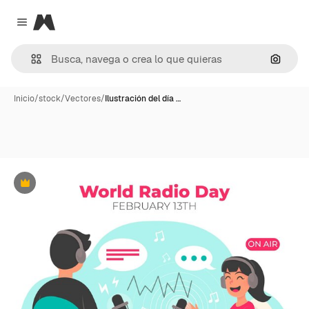
Magnific
Close menu
Buscar
Inicio
/
stock
/
Vectores
/
Ilustración del día …
Premium