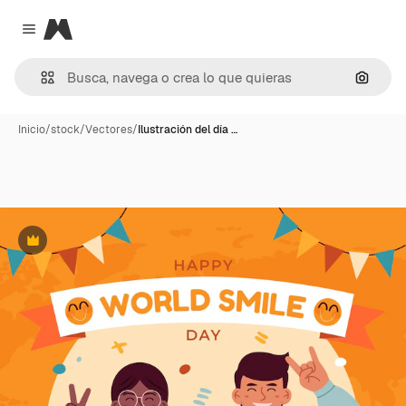
Magnific
Close menu
Buscar
Inicio
/
stock
/
Vectores
/
Ilustración del día …
Premium