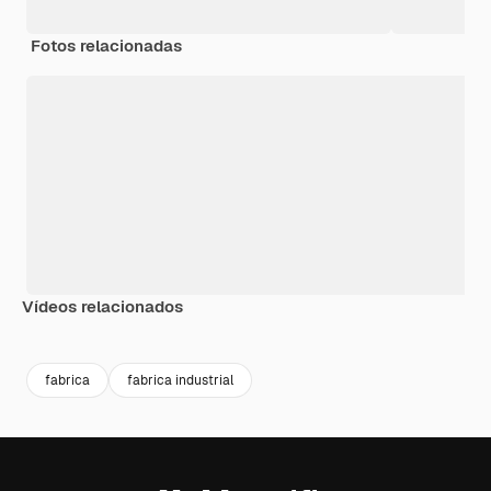
Fotos relacionadas
Vídeos relacionados
Premium
Premium
Premium
Premium
fabrica
fabrica industrial