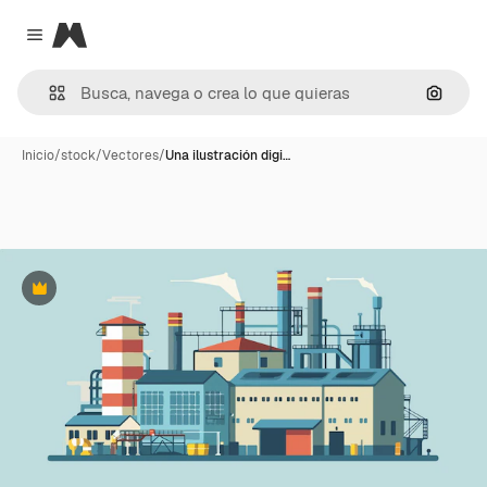
Magnific
Close menu
Buscar
Inicio
/
stock
/
Vectores
/
Una ilustración digi…
Premium