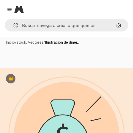
Magnific
Close menu
Buscar
Inicio
/
stock
/
Vectores
/
Ilustración de diner…
Premium