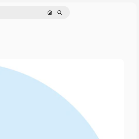
Buscar por imagen
Buscar