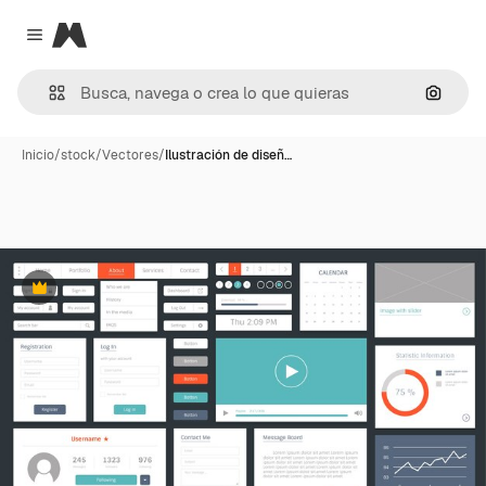
Magnific
Close menu
Buscar
Inicio
/
stock
/
Vectores
/
Ilustración de diseñ…
Premium