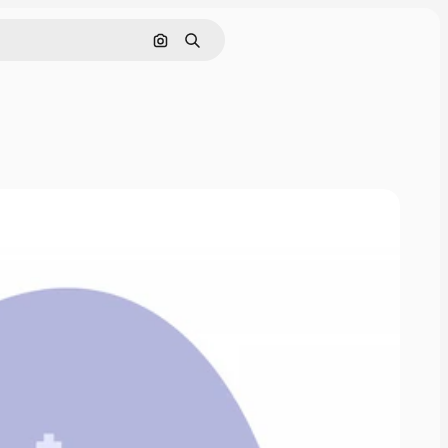
Buscar por imagen
Buscar