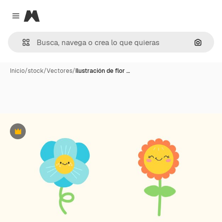
Magnific
Close menu
Buscar
Inicio
/
stock
/
Vectores
/
Ilustración de flor …
Premium