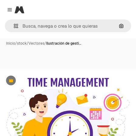
Magnific
Close menu
Buscar
Inicio
/
stock
/
Vectores
/
Ilustración de gesti…
Premium