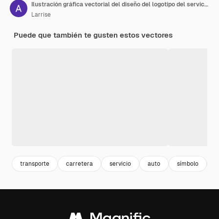
Ilustración gráfica vectorial del diseño del logotipo del servicio de remolque y recuperación
Larrise
Puede que también te gusten estos vectores
transporte
carretera
servicio
auto
símbolo
r