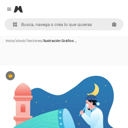
Magnific
Close menu
Buscar
Inicio
/
stock
/
Vectores
/
Ilustración Gráfico …
Premium