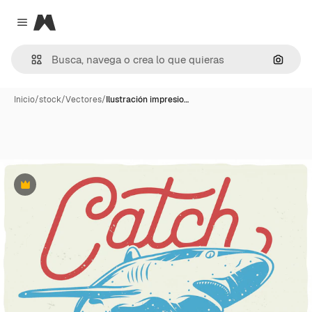
Magnific
Close menu
Buscar
Inicio
/
stock
/
Vectores
/
Ilustración impresio…
Premium