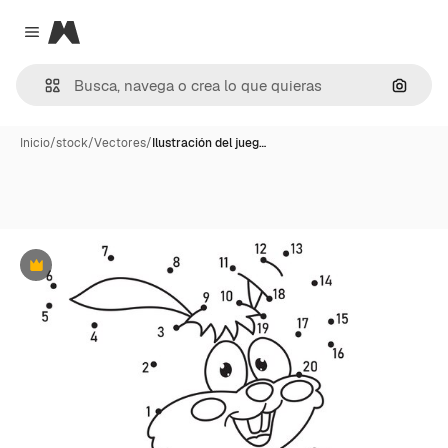
Magnific
Close menu
Buscar
Inicio
/
stock
/
Vectores
/
Ilustración del jueg…
Premium