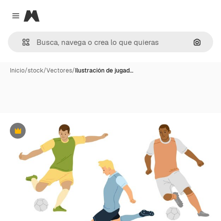
Magnific
Close menu
Buscar
Inicio
/
stock
/
Vectores
/
Ilustración de jugad…
Premium