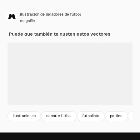
Ilustración de jugadores de fútbol
magnific
Puede que también te gusten estos vectores
ilustraciones
deporte futbol
futbolista
partido
jug