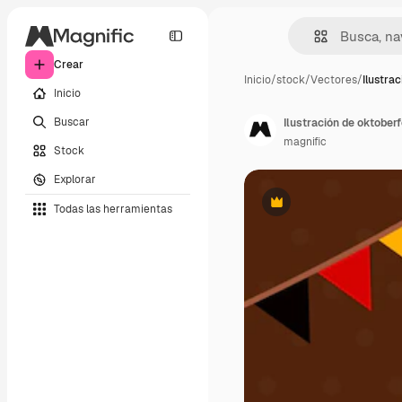
Crear
Inicio
/
stock
/
Vectores
/
Ilustra
Inicio
Buscar
Ilustración de oktober
magnific
Stock
Explorar
Todas las herramientas
Premium