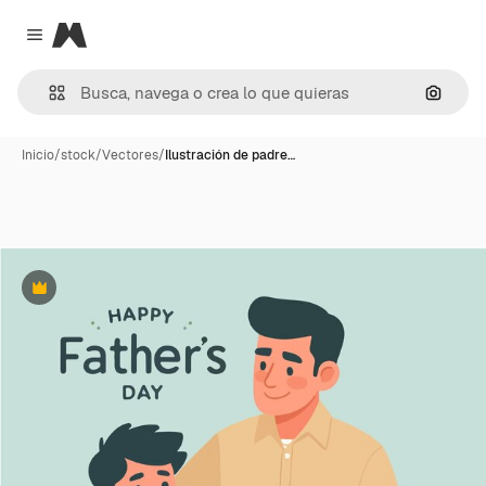
Magnific
Close menu
Buscar
Inicio
/
stock
/
Vectores
/
Ilustración de padre…
Premium