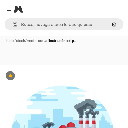
Magnific
Close menu
Buscar
Inicio
/
stock
/
Vectores
/
La ilustración del p…
Premium