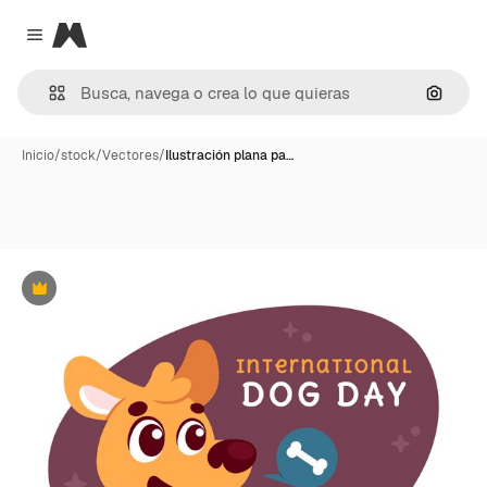
Magnific
Close menu
Buscar
Inicio
/
stock
/
Vectores
/
Ilustración plana pa…
Premium