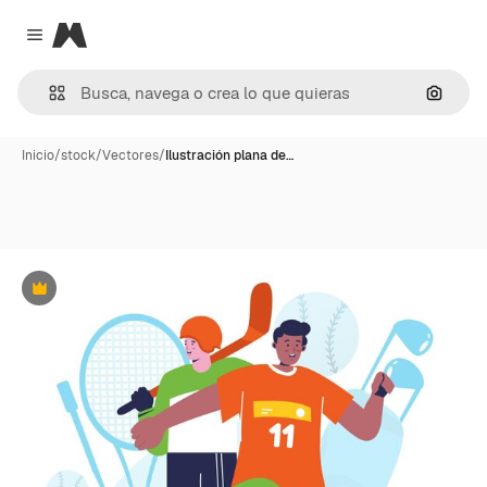
Magnific
Close menu
Buscar
Inicio
/
stock
/
Vectores
/
Ilustración plana de…
Premium