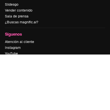
Slidesgo
Vender contenido
Sala de prensa
¿Buscas magnific.ai?
Síguenos
Atención al cliente
Instagram
YouTube
LinkedIn
TikTok
Discord
X
Reddit
Copyright © 2010-
2026
Freepik Company S.L.U.
Todos los derechos
reservados
.